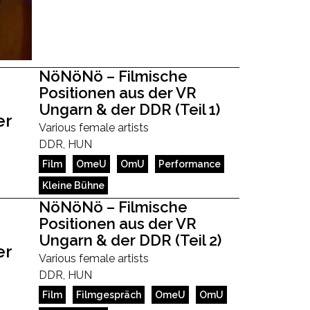
NöNöNö – Filmische
Positionen aus der VR
Ungarn & der DDR (Teil 1)
Various female artists
DDR, HUN
Film
OmeU
OmU
Performance
Kleine Bühne
NöNöNö – Filmische
Positionen aus der VR
Ungarn & der DDR (Teil 2)
Various female artists
DDR, HUN
Film
Filmgespräch
OmeU
OmU