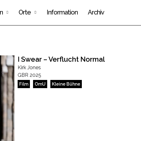
n
Orte
Information
Archiv
I Swear – Verflucht Normal
Kirk Jones
GBR 2025
Film
OmU
Kleine Bühne